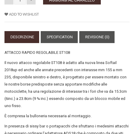
ADD TO WISHLIST
DESCRIZIONE
SPECIFICATION
REVISIONE (0)
ATTACCO RAPIDO REGOLABILE ST108
Il nuovo attacco regolabile ST108 è adatto alla nuova linea Softail
2018up ed anche alle annate precedenti con interasse mm 155 a mm
235, disponibile sinistro e destro, è progettato per essere montato con
le nostre borse predisposte senza apportare modifiche alle
motociclette, ha una regolazione di interasse tra i fori che va da 15.3cm
(6inc.) a 23.8cm (9 ¾ inc.) essendo composto da un blocco mobile ed
uno fisso.
È compresa la bulloneria necessaria al montaggio.
In presenza di sissy bar o portapacchi che sfruttano i medesimi attacchi
è necessario ordinare l’adattatore ADS18 che è composto da due viti