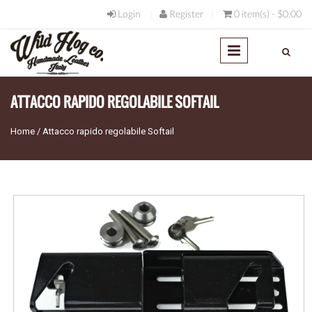
Salta al contenuto principale
Login
Register
0 item(s) - $0.00
ATTACCO RAPIDO REGOLABILE SOFTAIL
Home
/
Attacco rapido regolabile Softail
Tu sei qui