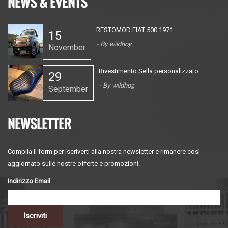
NEWS & EVENTS
RESTOMOD FIAT 500 1971
15
fia00376_wilddog-
pana9023.jpg
- By
wildhog
November
024.jpg
Rivestimento Sella personalizzato
29
20230210_095145.jpg
- By
wildhog
September
NEWSLETTER
Compila il form per iscriverti alla nostra newsletter e rimanere così
aggiornato sulle nostre offerte e promozioni.
Indirizzo Email