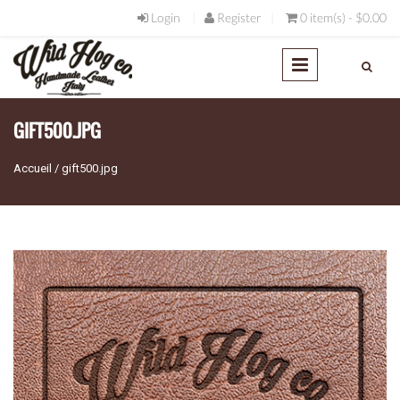
Aller au contenu principal
Login
Register
0 item(s) - $0.00
GIFT500.JPG
Accueil
/
gift500.jpg
Vous êtes ici