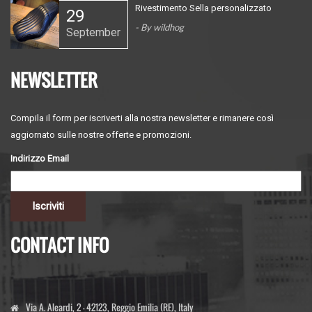
Rivestimento Sella personalizzato
29
20230210_095145.jpg
- By
wildhog
September
NEWSLETTER
Compila il form per iscriverti alla nostra newsletter e rimanere così
aggiornato sulle nostre offerte e promozioni.
Indirizzo Email
CONTACT INFO
Via A. Aleardi, 2 - 42123, Reggio Emilia (RE), Italy